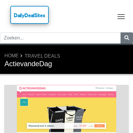
DailyDealSites
Tog
HOME
TRAVEL DEALS
ActievandeDag