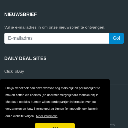
NIEUWSBRIEF
Vul je e-mailadres in om onze nieuwsbrief te ontvangen.
DAILY DEAL SITES
ClickToBuy
Om jouw bezoek aan onze website nog makkelijk en persoonlijker te
Contact
Privacy
maken zetten we cookies (en daarmee vergelijkbare technieken) in.
Met deze cookies kunnen wij en derde partijen informatie over jou
Algemene
FAQ
verzamelen en jouw internetgedrag binnen (en mogelijk ook buiten)
Voorwaarden
onze website volgen.
Meer informatie
Copyright © 2026 DailyDealSites
Build review sites with