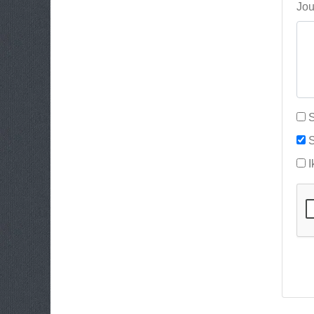
Jou
S
S
I