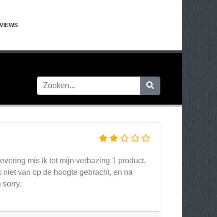
VIEWS
vering mis ik tot mijn verbazing 1 product,
ok niet van op de hoogte gebracht, en na
 sorry.