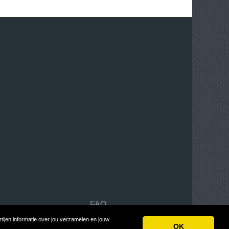
n
FAQ
ijen informatie over jou verzamelen en jouw
n
OK