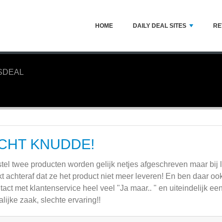
HOME
DAILY DEAL SITES
RE
SDEAL
CHT KNUDDE!
tel twee producten worden gelijk netjes afgeschreven maar bij le
jkt achteraf dat ze het product niet meer leveren! En ben daar o
tact met klantenservice heel veel "Ja maar.. " en uiteindelijk een
lijke zaak, slechte ervaring!!