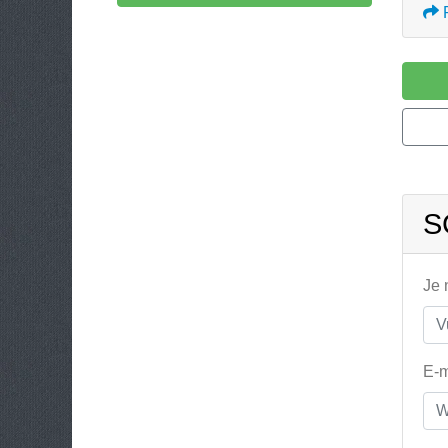
S
Je
E-m