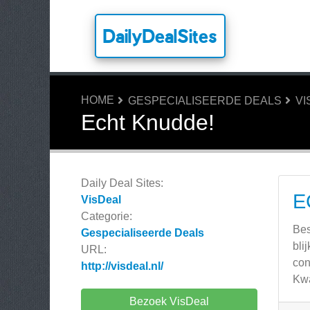
DailyDealSites
HOME
GESPECIALISEERDE DEALS
VI
Echt Knudde!
Daily Deal Sites:
E
VisDeal
Categorie:
Bes
Gespecialiseerde Deals
bli
URL:
con
http://visdeal.nl/
Kwa
Bezoek VisDeal