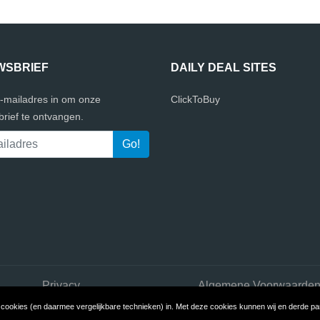
WSBRIEF
DAILY DEAL SITES
e-mailadres in om onze
ClickToBuy
rief te ontvangen.
Privacy
Algemene Voorwaarde
ookies (en daarmee vergelijkbare technieken) in. Met deze cookies kunnen wij en derde part
Copyright © 2026 DailyDealSites
Build review sites with ReviewTycoo