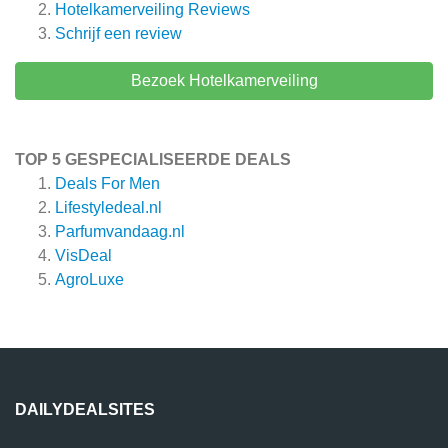
Hotelkamerveiling
Reviews
Schrijf een review
Bezoek Hotelkamerveiling
TOP 5 GESPECIALISEERDE DEALS
Deals For Men
Lifestyledeal.nl
Parfumvandaag.nl
VisDeal
AgroLuxe
DAILYDEALSITES