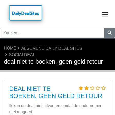
DailyDealSites
Tog
HOME
ALGEMENE DAILY DEAL SITES
SOCIALDEAL
deal niet te boeken, geen geld retour
DEAL NIET TE
BOEKEN, GEEN GELD RETOUR
Ik kan de deal niet uitvoeren omdat de ondernemer
niet reageert.