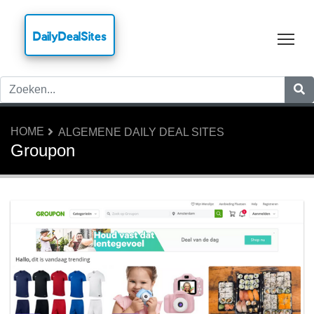
DailyDealSites
Tog
HOME
ALGEMENE DAILY DEAL SITES
Groupon